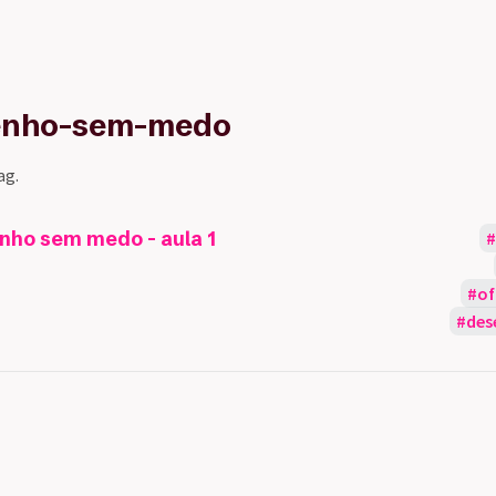
senho-sem-medo
ag.
nho sem medo - aula 1
of
des