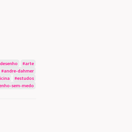
desenho
arte
andre-dahmer
icina
estudos
enho-sem-medo