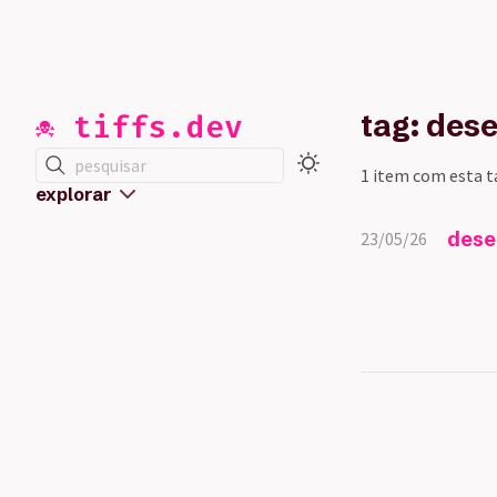
☠️ tiffs.dev
tag: de
pesquisar
1 item com esta t
explorar
dese
23/05/26