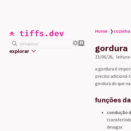
☠️ tiffs.dev
Home
❯
cozinha
pesquisar
gordura
explorar
15/06/26
leitura
a gordura é impor
preciso adicioná-
gordura do que na
funções da
condução de
transferind
devagar.