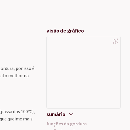
visão de gráfico
ordura, por isso é
muito melhor na
(passa dos 100ºC),
sumário
 que queime mais
funções da gordura