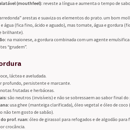
latável (mouthfeel):
reveste a língua e aumenta o tempo de sabo
arredonda” arestas e suaviza os elementos do prato. um bom mo
e água (fica fino, ácido e aguado), mas tomate, água e gordura (f
e brilhante).
ão:
na maionese, a gordura combinada com um agente emulsifica
ntes “grudem”.
gordura
oce, láctea e aveludada.
 profundo, persistente e marcante.
notas frutadas e herbáceas.
ais:
são neutros (invisíveis) e não se sobressaem ao sabor final do 
iana:
usa ghee (manteiga clarificada), óleo vegetal e óleo de coco 
o não tem gosto de sabão).
 do prof. ruan:
óleo de girassol para refogados e de algodão para f
or crocância.