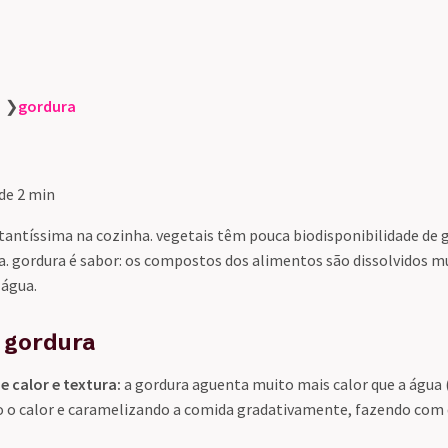
❯
gordura
 de 2 min
tantíssima na cozinha. vegetais têm pouca biodisponibilidade de g
la. gordura é sabor: os compostos dos alimentos são dissolvidos 
 água.
 gordura
 calor e textura:
a gordura aguenta muito mais calor que a água 
o o calor e caramelizando a comida gradativamente, fazendo com