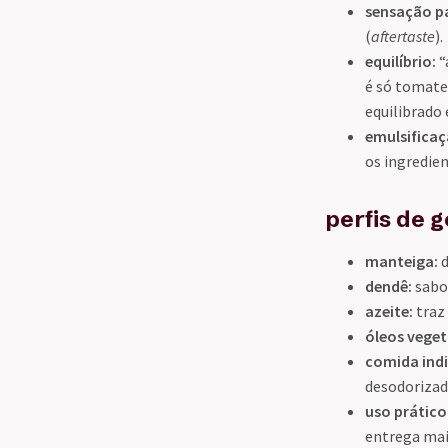
sensação pa
(
aftertaste
).
equilíbrio:
“
é só tomate 
equilibrado 
emulsificaç
os ingredie
perfis de 
manteiga:
d
dendê:
sabor
azeite:
traz 
óleos veget
comida ind
desodorizad
uso prático
entrega mai